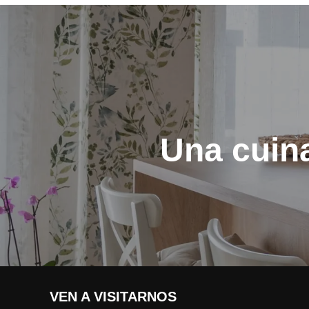
Navegació
d'entrades
Una cuina
VEN A VISITARNOS