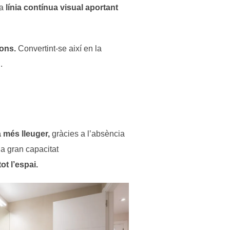
na
línia contínua visual aportant
ions.
Convertint-se així en la
.
a més lleuger,
gràcies a l’absència
una gran capacitat
ot l’espai.