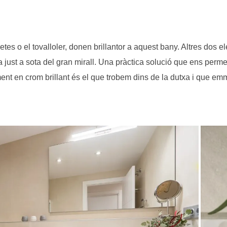
aixetes o el tovalloler, donen brillantor a aquest bany. Altres d
ada just a sota del gran mirall. Una pràctica solució que ens pe
ement en crom brillant és el que trobem dins de la dutxa i que emm