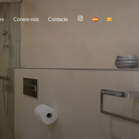
es
Coneix-nos
Contacte