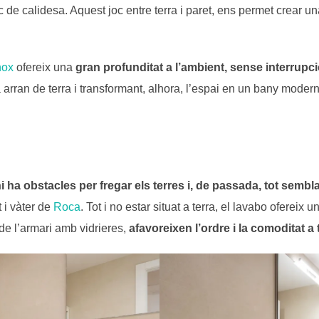
oc de calidesa. Aquest joc entre terra i paret, ens permet crear u
nox
ofereix una
gran profunditat a l’ambient, sense interrupc
rran de terra i transformant, alhora, l’espai en un bany modern
i ha obstacles per fregar els terres i, de passada, tot sembl
t i vàter de
Roca
. Tot i no estar situat a terra, el lavabo ofereix 
e l’armari amb vidrieres,
afavoreixen l’ordre i la comoditat a t