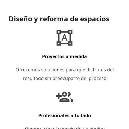
para
ver
Diseño y reforma de espacios
el
contenido
Proyectos a medida
Ofrecemos soluciones para que disfrutes del
resultado sin preocuparte del proceso
Profesionales a tu lado
Siempre con el consejo de un equipo